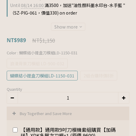
Until
08/14 16:00
滿3500，加送"油性顏料墨水印台-水手藍 "
（SZ-PIG-061，價值330) on order
Show more
NT$1,150
NT$989
Color
: 蝴蝶結小提盒刀模組LD-1150-031
浪漫背景刀模組 LD-900-032
蝴蝶結小提盒刀模組LD-1150-031
2組合購特價8折
Quantity
Buy Together and Save More
【通用款】通用款9吋刀模機套組購買【加碼
送】XDK多層次刀模x1 (原價 9600)