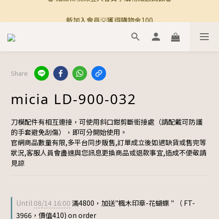
🚚 全館滿800免運 🚚
新加入會員💡獲得購物金100
🚚 全館滿800免運 🚚
Share
micia LD-900-032
刀模配件有相互連接，可使用斜口鉗剪斷銜接處（請配戴可防護
的手套避免刮傷），即可分開始使用。
官網商品數量有限,多平台同步販售,訂單成立後如遇缺貨或售完等
狀況,客服人員會盡速與您訊息更換商品或退款事宜,造成不便敬請
見諒
Until
08/14 16:00
滿4800，加送"楓木印章-花蝴蝶 " （ FT-
3966，價值410) on order