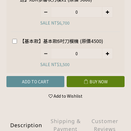
SALE NT$6,700
【基本款】基本款6吋刀模機 (原價4500)
SALE NT$3,500
ADD TO CART
BUY NOW
Add to Wishlist
Shipping &
Customer
Description
Payment
Reviews