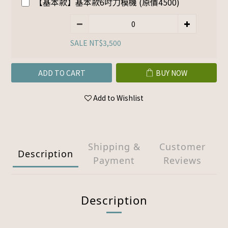
【基本款】基本款6吋刀模機 (原價4500)
SALE NT$3,500
ADD TO CART
BUY NOW
Add to Wishlist
Shipping &
Customer
Description
Payment
Reviews
Description