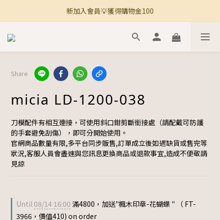
新加入會員💡獲得購物金100
🚚 全館滿800免運 🚚
🚚 全館滿800免運 🚚
Share
micia LD-1200-038
刀模配件有相互連接，可使用斜口鉗剪斷銜接處（請配戴可防護
的手套避免刮傷），即可分開始使用。
官網商品數量有限,多平台同步販售,訂單成立後如遇缺貨或售完等
狀況,客服人員會盡速與您訊息更換商品或退款事宜,造成不便敬請
見諒
Until
08/14 16:00
滿4800，加送"楓木印章-花蝴蝶 " （ FT-
3966，價值410) on order