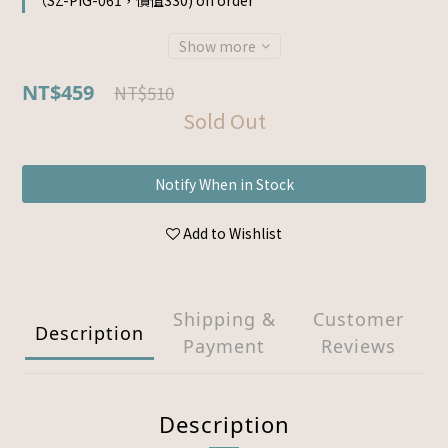
（SZ-PIG-061，價值330) on order
Show more
NT$459
NT$510
Sold Out
Notify When in Stock
Add to Wishlist
Shipping &
Customer
Description
Payment
Reviews
Description