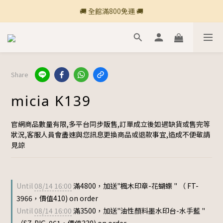
🚚 全館滿800免運 🚚
🚚 全館滿800免運 🚚
🍎 點三條橫線登入會員享購物點數回饋🍎
新加入會員💡獲得購物金100
Share
🚚 全館滿800免運 🚚
micia K139
官網商品數量有限,多平台同步販售,訂單成立後如遇缺貨或售完等
狀況,客服人員會盡速與您訊息更換商品或退款事宜,造成不便敬請
見諒
Until
08/14 16:00
滿4800，加送"楓木印章-花蝴蝶 " （ FT-
3966，價值410) on order
Until
08/14 16:00
滿3500，加送"油性顏料墨水印台-水手藍 "