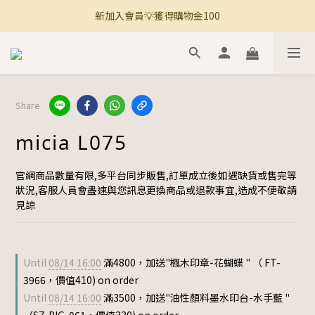
新加入會員💡獲得購物金100
🚚 全館滿800免運 🚚
🚚 全館滿800免運 🚚
Share
micia L075
官網商品數量有限,多平台同步販售,訂單成立後如遇缺貨或售完等
狀況,客服人員會盡速與您訊息更換商品或退款事宜,造成不便敬請
見諒
Until
08/14 16:00
滿4800，加送"楓木印章-花蝴蝶 " （ FT-
3966，價值410) on order
Until
08/14 16:00
滿3500，加送"油性顏料墨水印台-水手藍 "