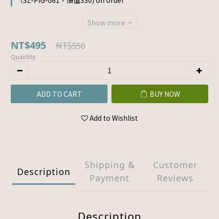
（SZ-PIG-061，價值330) on order
Show more
NT$495
NT$550
Quantity
ADD TO CART
BUY NOW
Add to Wishlist
Shipping &
Customer
Description
Payment
Reviews
Description