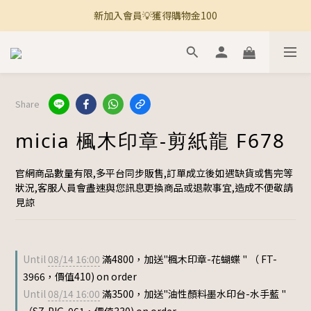
新加入會員💡獲得購物金100
🚚 全館滿800免運 🚚
🚚 全館滿800免運 🚚
Share
micia 楓木印章-剪紙龍 F678
官網商品數量有限,多平台同步販售,訂單成立後如遇缺貨或售完等
狀況,客服人員會盡速與您訊息更換商品或退款事宜,造成不便敬請
見諒
Until
08/14 16:00
滿4800，加送"楓木印章-花蝴蝶 " （ FT-
3966，價值410) on order
Until
08/14 16:00
滿3500，加送"油性顏料墨水印台-水手藍 "