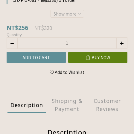
（SZ-PIG-061，價值330) on order
Show more
NT$256
NT$320
Quantity
ADD TO CART
BUY NOW
Add to Wishlist
Shipping &
Customer
Description
Payment
Reviews
Description