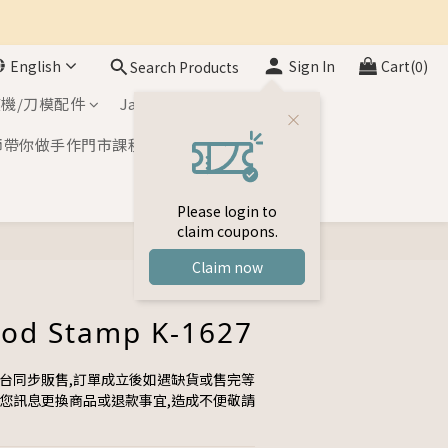
English
Sign In
Cart(0)
Search Products
機/刀模配件
Japan Inks
師帶你做手作門市課程
Please login to
claim coupons.
BUY NOW
Claim now
od Stamp K-1627
平台同步販售,訂單成立後如遇缺貨或售完等
與您訊息更換商品或退款事宜,造成不便敬請