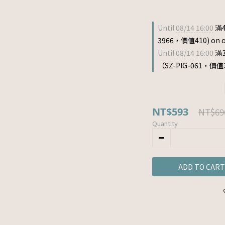
Until
08/14 16:00
滿4
3966，價值410) on o
Until
08/14 16:00
滿
（SZ-PIG-061，價值33
NT$593
NT$69
Quantity
ADD TO CART