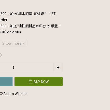
800，加送"楓木印章-花蝴蝶 " （ FT-
rder
3500，加送"油性顏料墨水印台-水手藍 "
0) on order
Show more
0
BUY NOW
Add to Wishlist