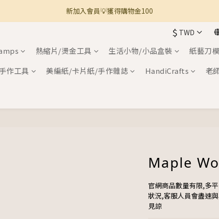
新加入會員💡獲得購物金100
🚚 全館滿800免運 🚚
$
TWD
🚚 全館滿800免運 🚚
tamps
熱縮片/燙金工具
生活小物/小品盒裝
紙藝刀模
手作工具
美編紙/卡片紙/手作雜誌
HandiCrafts
老
Maple Wo
官網商品數量有限,多
狀況,客服人員會盡速
見諒