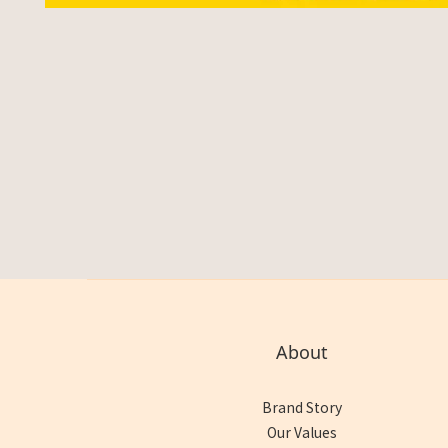
About
Brand Story
Our Values