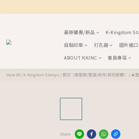
最新優惠/新品
K-Kingdom S
自黏印章
打孔器
國外進口
ABOUT KKINC
會員專區
View All
/
K-Kingdom Stamps
/
節日（萬聖節/聖誕/新年/其他節慶）
/
🎄
Share