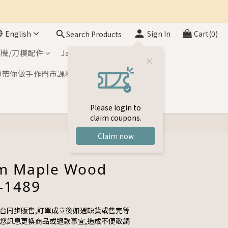
English
Sign In
Cart(0)
Search Products
機/刀模配件
Japan Inks
師帶你做手作門市課程
Please login to
claim coupons.
BUY NOW
Claim now
m Maple Wood
-1489
平台同步販售,訂單成立後如遇缺貨或售完等
與您訊息更換商品或退款事宜,造成不便敬請