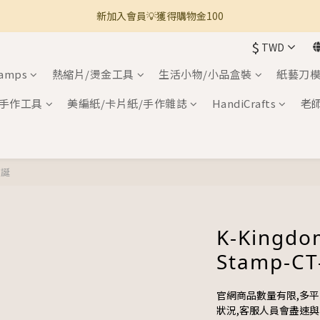
新加入會員💡獲得購物金100
🚚 全館滿800免運 🚚
$
TWD
🚚 全館滿800免運 🚚
tamps
熱縮片/燙金工具
生活小物/小品盒裝
紙藝刀模
手作工具
美編紙/卡片紙/手作雜誌
HandiCrafts
老
聖誕
K-Kingdo
Stamp-CT
官網商品數量有限,多
狀況,客服人員會盡速