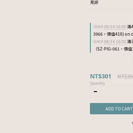
見諒
Until
08/14 16:00
滿4
3966，價值410) on o
Until
08/14 16:00
滿
（SZ-PIG-061，價值33
NT$301
NT$35
Quantity
ADD TO CART