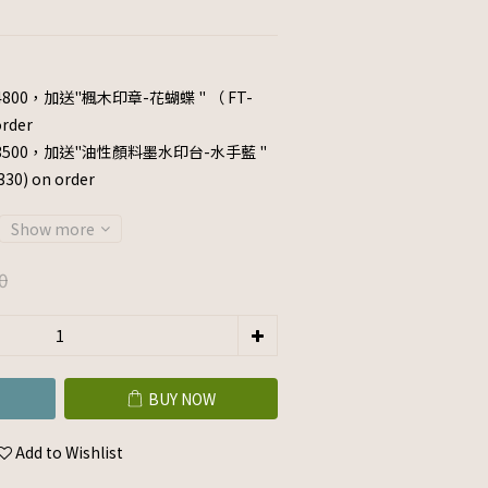
800，加送"楓木印章-花蝴蝶 " （ FT-
rder
3500，加送"油性顏料墨水印台-水手藍 "
0) on order
Show more
0
BUY NOW
Add to Wishlist