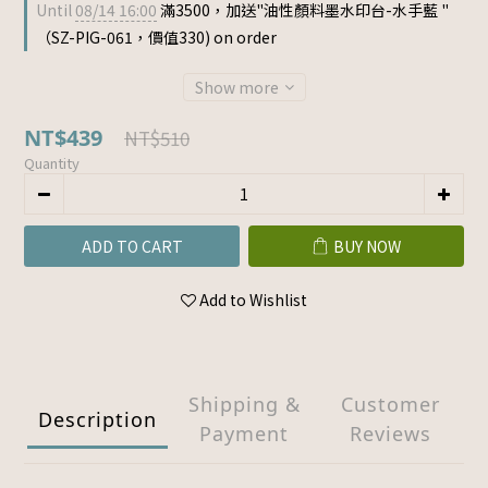
Until
08/14 16:00
滿3500，加送"油性顏料墨水印台-水手藍 "
（SZ-PIG-061，價值330) on order
Show more
NT$439
NT$510
Quantity
ADD TO CART
BUY NOW
Add to Wishlist
Shipping &
Customer
Description
Payment
Reviews