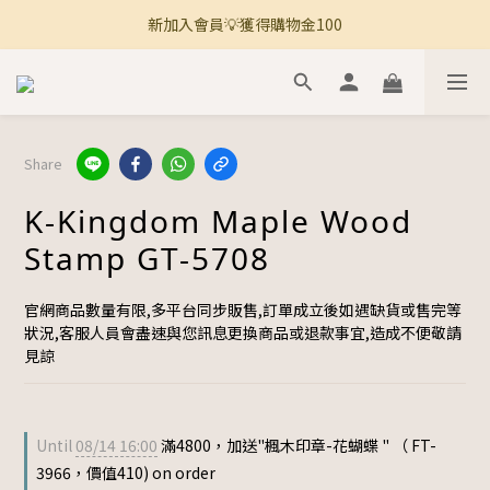
新加入會員💡獲得購物金100
🚚 全館滿800免運 🚚
🚚 全館滿800免運 🚚
Share
K-Kingdom Maple Wood
Stamp GT-5708
官網商品數量有限,多平台同步販售,訂單成立後如遇缺貨或售完等
狀況,客服人員會盡速與您訊息更換商品或退款事宜,造成不便敬請
見諒
Until
08/14 16:00
滿4800，加送"楓木印章-花蝴蝶 " （ FT-
3966，價值410) on order