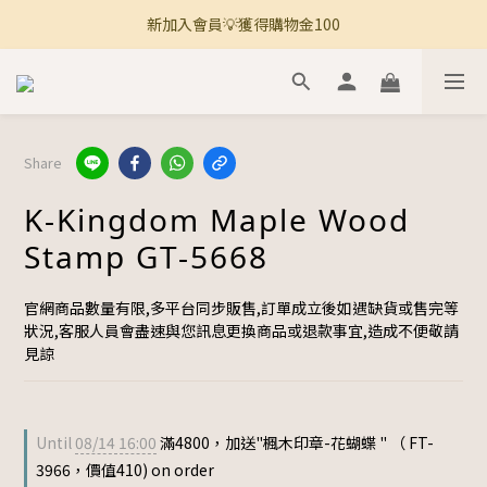
新加入會員💡獲得購物金100
🚚 全館滿800免運 🚚
🚚 全館滿800免運 🚚
Share
K-Kingdom Maple Wood
Stamp GT-5668
官網商品數量有限,多平台同步販售,訂單成立後如遇缺貨或售完等
狀況,客服人員會盡速與您訊息更換商品或退款事宜,造成不便敬請
見諒
Until
08/14 16:00
滿4800，加送"楓木印章-花蝴蝶 " （ FT-
3966，價值410) on order