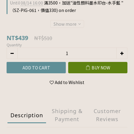
Until
08/14 16:00
滿3500，加送"油性顏料墨水印台-水手藍 "
（SZ-PIG-061，價值330) on order
Show more
NT$439
NT$510
Quantity
ADD TO CART
BUY NOW
Add to Wishlist
Shipping &
Customer
Description
Payment
Reviews