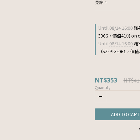
見諒。
Until
08/14 16:00
滿4
3966，價值410) on o
Until
08/14 16:00
滿
（SZ-PIG-061，價值33
NT$353
NT$41
Quantity
ADD TO CART