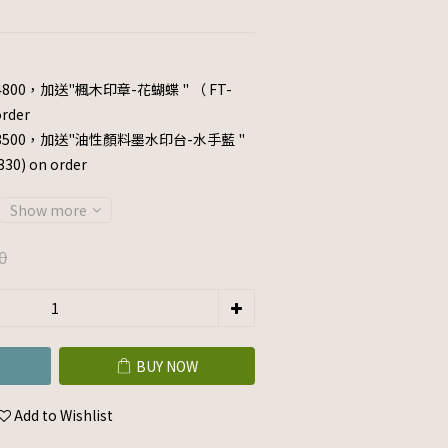
800，加送"楓木印章-花蝴蝶 " （ FT-
rder
3500，加送"油性顏料墨水印台-水手藍 "
0) on order
Show more
0
BUY NOW
Add to Wishlist