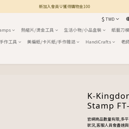
新加入會員💡獲得購物金100
🚚 全館滿800免運 🚚
$
TWD
🚚 全館滿800免運 🚚
tamps
熱縮片/燙金工具
生活小物/小品盒裝
紙藝刀模
手作工具
美編紙/卡片紙/手作雜誌
HandiCrafts
老
K-Kingdo
Stamp FT
官網商品數量有限,多
狀況,客服人員會盡速