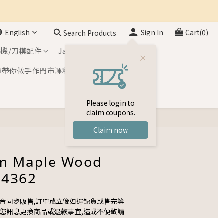
English
Sign In
Cart(0)
Search Products
機/刀模配件
Japan Inks
師帶你做手作門市課程
Please login to
claim coupons.
BUY NOW
Claim now
m Maple Wood
-4362
平台同步販售,訂單成立後如遇缺貨或售完等
與您訊息更換商品或退款事宜,造成不便敬請