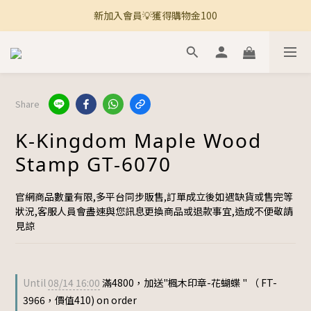
新加入會員💡獲得購物金100
🚚 全館滿800免運 🚚
🚚 全館滿800免運 🚚
Share
K-Kingdom Maple Wood
Stamp GT-6070
官網商品數量有限,多平台同步販售,訂單成立後如遇缺貨或售完等
狀況,客服人員會盡速與您訊息更換商品或退款事宜,造成不便敬請
見諒
Until
08/14 16:00
滿4800，加送"楓木印章-花蝴蝶 " （ FT-
3966，價值410) on order