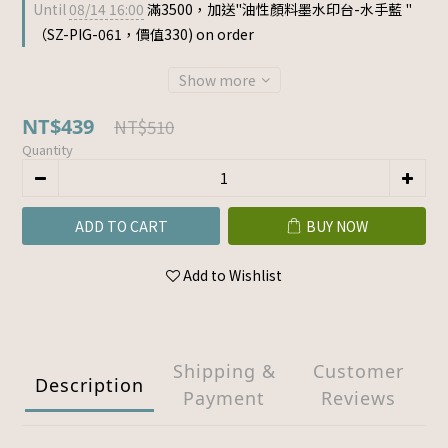
Until
08/14 16:00
滿3500，加送"油性顏料墨水印台-水手藍 "
（SZ-PIG-061，價值330) on order
Show more
NT$439
NT$510
Quantity
ADD TO CART
BUY NOW
Add to Wishlist
Shipping &
Customer
Description
Payment
Reviews