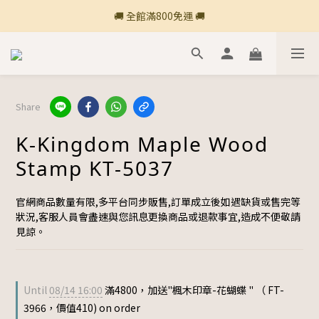
🚚 全館滿800免運 🚚
🚚 全館滿800免運 🚚
🍎 點三條橫線登入會員享購物點數回饋🍎
新加入會員💡獲得購物金100
Share
🚚 全館滿800免運 🚚
K-Kingdom Maple Wood
Stamp KT-5037
官網商品數量有限,多平台同步販售,訂單成立後如遇缺貨或售完等
狀況,客服人員會盡速與您訊息更換商品或退款事宜,造成不便敬請
見諒。
Until
08/14 16:00
滿4800，加送"楓木印章-花蝴蝶 " （ FT-
3966，價值410) on order