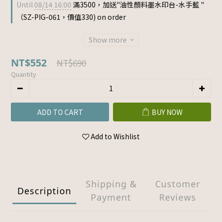
Until
08/14 16:00
滿3500，加送"油性顏料墨水印台-水手藍 "
（SZ-PIG-061，價值330) on order
Show more
NT$552
NT$690
Quantity
ADD TO CART
BUY NOW
Add to Wishlist
Shipping &
Customer
Description
Payment
Reviews