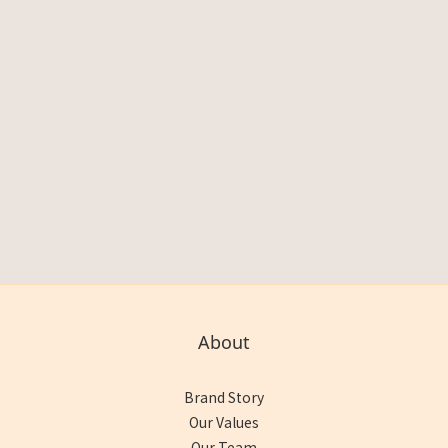
About
Brand Story
Our Values
Our Team