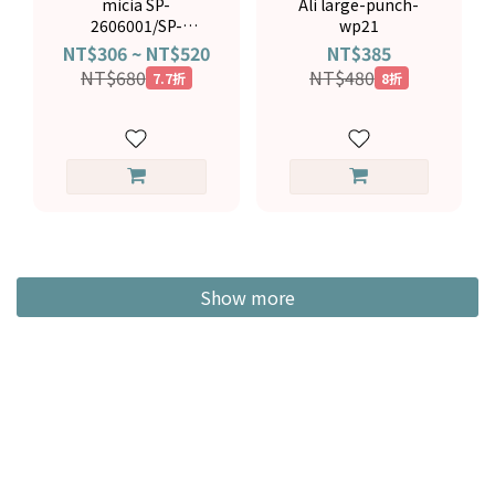
micia SP-
Ali large-punch-
2606001/SP-
wp21
2606002
NT$306 ~ NT$520
NT$385
NT$680
NT$480
7.7折
8折
Show more