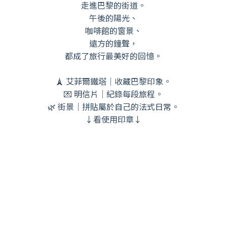
走進巴黎的街道。
午後的陽光、
咖啡館的窗景、
遠方的鐘聲，
都成了旅行最美好的回憶。
🗼 艾菲爾鐵塔｜收藏巴黎印象。
💌 明信片｜紀錄每段旅程。
🌿 街景｜拼貼屬於自己的法式日常。
↓看使用印章↓