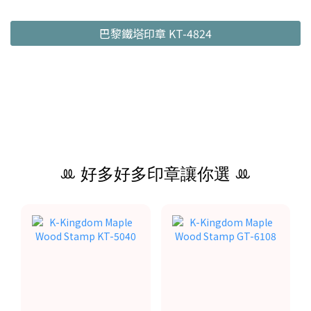
巴黎鐵塔印章 KT-4824
ꔛ 好多好多印章讓你選 ꔛ