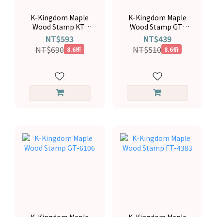
K-Kingdom Maple
K-Kingdom Maple
Wood Stamp KT-
Wood Stamp GT-
5040
6108
NT$593
NT$439
NT$690
NT$510
8.6折
8.6折