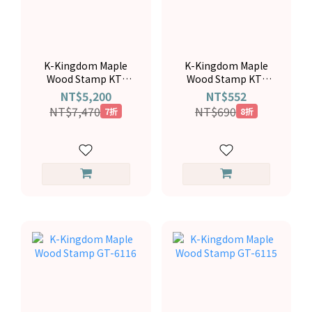
K-Kingdom Maple
K-Kingdom Maple
Wood Stamp KT-
Wood Stamp KT-
5041
5041
NT$5,200
NT$552
NT$7,470
NT$690
7折
8折