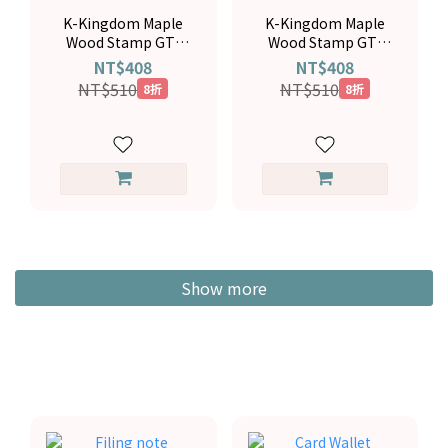
K-Kingdom Maple
K-Kingdom Maple
Wood Stamp GT-
Wood Stamp GT-
6114
6113
NT$408
NT$408
NT$510
NT$510
8折
8折
Show more