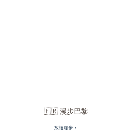
🇫🇷 漫步巴黎
放慢腳步，