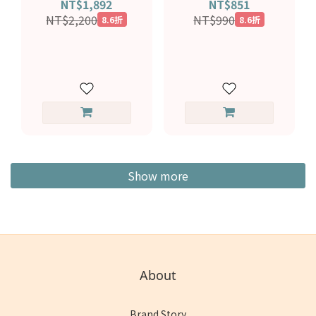
NT$1,892
NT$851
60001201
NT$2,200
NT$990
8.6折
8.6折
Show more
About
Brand Story