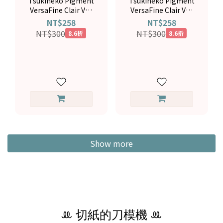
Tsukineko Pigment
Tsukineko Pigment
VersaFine Clair VF-
VersaFine Clair VF-
CLA-104
CLA-105
NT$258
NT$258
NT$300
NT$300
8.6折
8.6折
Show more
ꔛ 切紙的刀模機 ꔛ