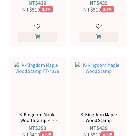
6098
6097
NT$439
NT$439
NT$510
NT$510
8.6折
8.6折
K-Kingdom Maple
K-Kingdom Maple
Wood Stamp FT-
Wood Stamp
4376
NT$353
NT$439
NT$410
NT$510
8.6折
8.6折