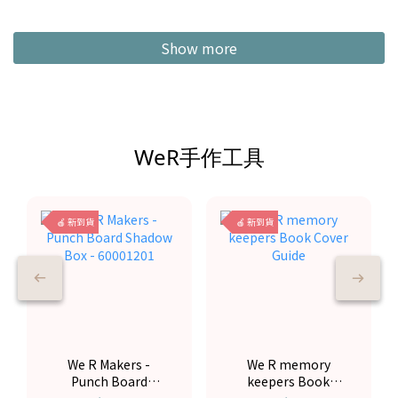
Show more
WeR手作工具
🍎 新到貨
🍎 新到貨
We R Makers -
We R memory
Punch Board
keepers Book
Shadow Box -
Cover Guide