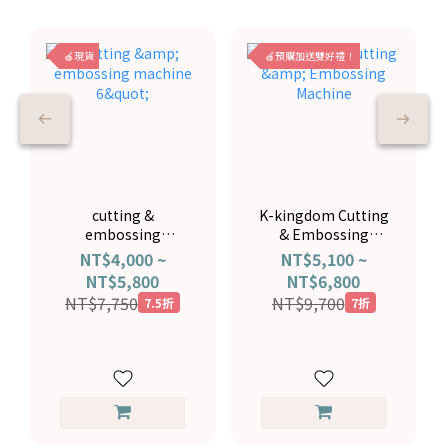
🍎現貨
🍎預購加送雙好禮！
cutting &
K-kingdom Cutting
embossing
& Embossing
machine 6"
Machine
NT$4,000 ~
NT$5,100 ~
NT$5,800
NT$6,800
NT$7,750
NT$9,700
7.5折
7折