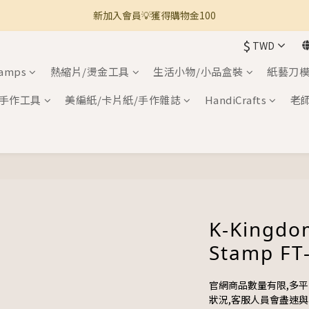
新加入會員💡獲得購物金100
🚚 全館滿800免運 🚚
$
TWD
🚚 全館滿800免運 🚚
tamps
熱縮片/燙金工具
生活小物/小品盒裝
紙藝刀模
手作工具
美編紙/卡片紙/手作雜誌
HandiCrafts
老
K-Kingdo
Stamp FT
官網商品數量有限,多
狀況,客服人員會盡速