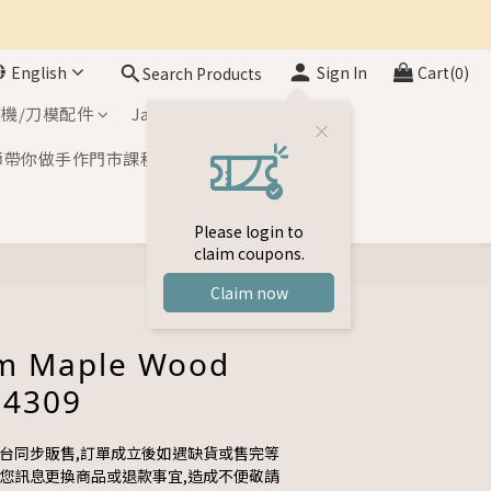
English
Sign In
Cart(0)
Search Products
機/刀模配件
Japan Inks
師帶你做手作門市課程
Please login to
claim coupons.
Claim now
m Maple Wood
-4309
平台同步販售,訂單成立後如遇缺貨或售完等
與您訊息更換商品或退款事宜,造成不便敬請