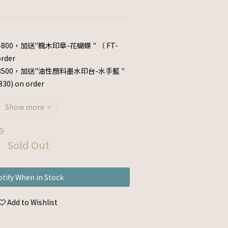
800，加送"楓木印章-花蝴蝶 " （ FT-
rder
3500，加送"油性顏料墨水印台-水手藍 "
0) on order
Show more
0
Sold Out
tify When in Stock
Add to Wishlist