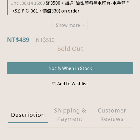
Until
08/14 16:00
滿3500，加送"油性顏料墨水印台-水手藍 "
（SZ-PIG-061，價值330) on order
Show more
NT$439
NT$510
Sold Out
Notify When in Stock
Add to Wishlist
Shipping &
Customer
Description
Payment
Reviews