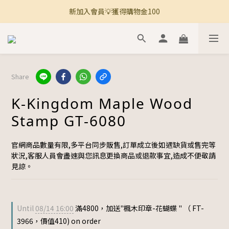
新加入會員💡獲得購物金100
🚚 全館滿800免運 🚚
🚚 全館滿800免運 🚚
Share
K-Kingdom Maple Wood
Stamp GT-6080
官網商品數量有限,多平台同步販售,訂單成立後如遇缺貨或售完等
狀況,客服人員會盡速與您訊息更換商品或退款事宜,造成不便敬請
見諒。
Until
08/14 16:00
滿4800，加送"楓木印章-花蝴蝶 " （ FT-
3966，價值410) on order