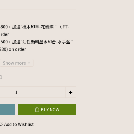
800，加送"楓木印章-花蝴蝶 " （ FT-
rder
3500，加送"油性顏料墨水印台-水手藍 "
0) on order
Show more
0
BUY NOW
Add to Wishlist