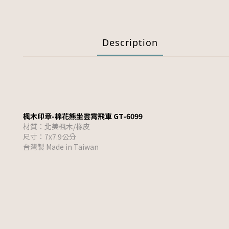
Description
楓木印章-棉花熊坐雲霄飛車 GT-6099
材質：北美楓木/橡皮
尺寸：7x7.9公分
台灣製 Made in Taiwan