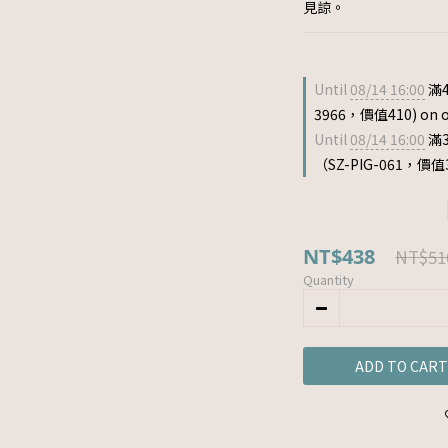
見諒。
Until
08/14 16:00
滿4
3966，價值410) on o
Until
08/14 16:00
滿
（SZ-PIG-061，價值33
NT$438
NT$51
Quantity
ADD TO CART