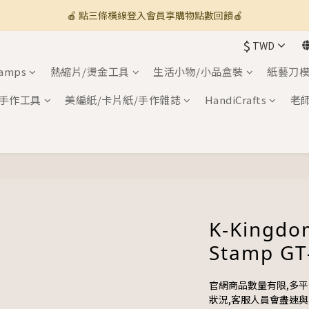
🍎 點三條橫線登入會員享購物點數回饋🍎
🚚 全館滿800免運 🚚
$
TWD
新加入會員💡獲得購物金100
tamps
熱縮片/燙金工具
生活小物/小品盒裝
紙藝刀模
🚚 全館滿800免運 🚚
手作工具
美編紙/卡片紙/手作雜誌
HandiCrafts
老
K-Kingdo
Stamp GT
官網商品數量有限,多
狀況,客服人員會盡速