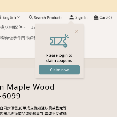
English
Sign In
Cart(0)
Search Products
機/刀模配件
Japan Inks
師帶你做手作門市課程
Please login to
claim coupons.
BUY NOW
Claim now
m Maple Wood
-6099
平台同步販售,訂單成立後如遇缺貨或售完等
與您訊息更換商品或退款事宜,造成不便敬請