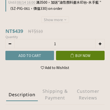
Until
08/14 16:00
滿3500，加送"油性顏料墨水印台-水手藍 "
（SZ-PIG-061，價值330) on order
Show more
NT$439
NT$510
Quantity
ADD TO CART
BUY NOW
Add to Wishlist
Shipping &
Customer
Description
Payment
Reviews