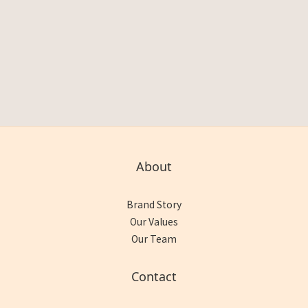
About
Brand Story
Our Values
Our Team
Contact