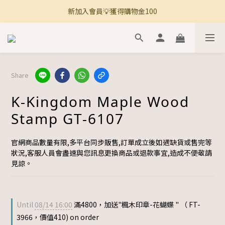
新加入會員💡獲得購物金100
🚚 全館滿800免運 🚚
🚚 全館滿800免運 🚚
Share
K-Kingdom Maple Wood
Stamp GT-6107
官網商品數量有限,多平台同步販售,訂單成立後如遇缺貨或售完等
狀況,客服人員會盡速與您訊息更換商品或退款事宜,造成不便敬請
見諒。
Until
08/14 16:00
滿4800，加送"楓木印章-花蝴蝶 " （ FT-
3966，價值410) on order