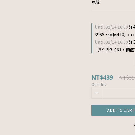
見諒
Until
08/14 16:00
滿4
3966，價值410) on o
Until
08/14 16:00
滿
（SZ-PIG-061，價值33
NT$439
NT$51
Quantity
ADD TO CART