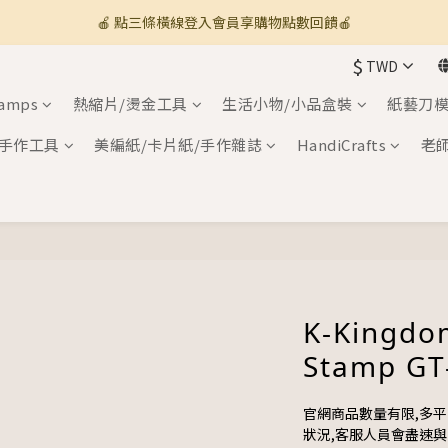
🍎 點三條橫線登入會員享購物點數回饋🍎
🚚 全館滿800免運 🚚
$
TWD
新加入會員💡獲得購物金100
tamps
熱縮片/燙金工具
生活小物/小品盒裝
紙藝刀模
🚚 全館滿800免運 🚚
手作工具
美編紙/卡片紙/手作雜誌
HandiCrafts
老
K-Kingdo
Stamp GT
官網商品數量有限,多
狀況,客服人員會盡速