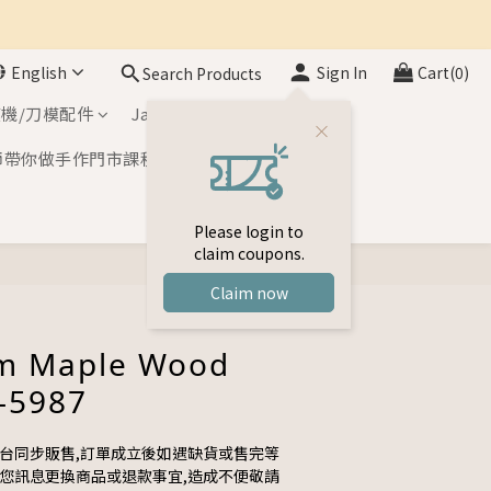
English
Sign In
Cart(0)
Search Products
機/刀模配件
Japan Inks
師帶你做手作門市課程
Please login to
claim coupons.
BUY NOW
Claim now
m Maple Wood
-5987
平台同步販售,訂單成立後如遇缺貨或售完等
與您訊息更換商品或退款事宜,造成不便敬請