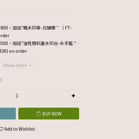
800，加送"楓木印章-花蝴蝶 " （ FT-
rder
3500，加送"油性顏料墨水印台-水手藍 "
0) on order
Show more
0
BUY NOW
Add to Wishlist