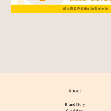
About
Brand Story
Our Values