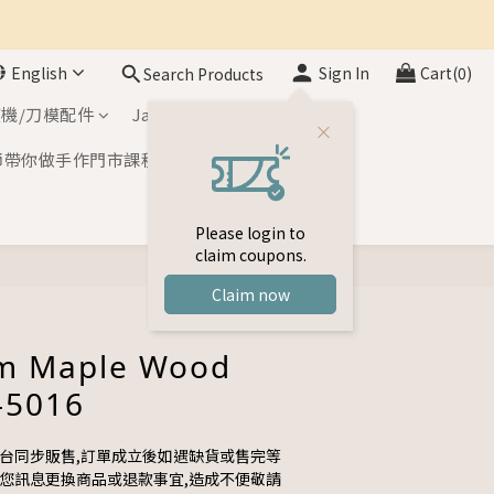
English
Sign In
Cart(0)
Search Products
機/刀模配件
Japan Inks
師帶你做手作門市課程
Please login to
claim coupons.
BUY NOW
Claim now
m Maple Wood
-5016
平台同步販售,訂單成立後如遇缺貨或售完等
與您訊息更換商品或退款事宜,造成不便敬請