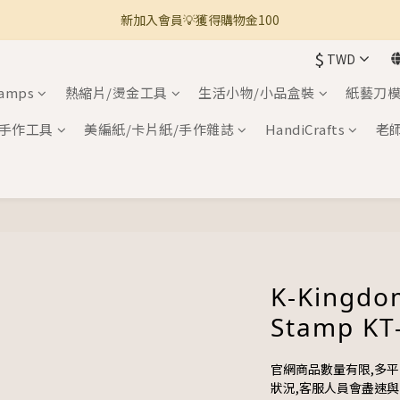
新加入會員💡獲得購物金100
🚚 全館滿800免運 🚚
$
TWD
🚚 全館滿800免運 🚚
tamps
熱縮片/燙金工具
生活小物/小品盒裝
紙藝刀模
手作工具
美編紙/卡片紙/手作雜誌
HandiCrafts
老
K-Kingdo
Stamp KT
官網商品數量有限,多
狀況,客服人員會盡速