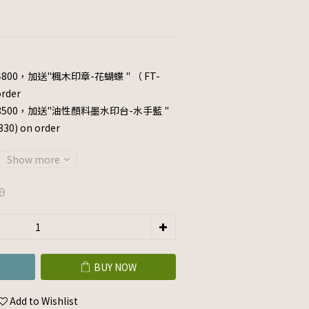
800，加送"楓木印章-花蝴蝶 " （ FT-
rder
3500，加送"油性顏料墨水印台-水手藍 "
0) on order
Show more
0
BUY NOW
Add to Wishlist