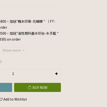
800，加送"楓木印章-花蝴蝶 " （ FT-
rder
3500，加送"油性顏料墨水印台-水手藍 "
0) on order
Show more
0
BUY NOW
Add to Wishlist