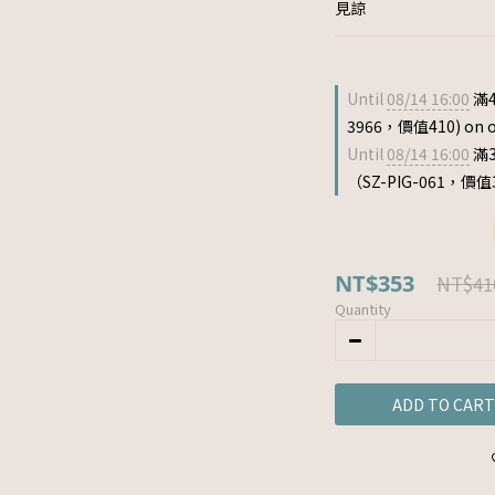
見諒
Until
08/14 16:00
滿4
3966，價值410) on o
Until
08/14 16:00
滿
（SZ-PIG-061，價值33
NT$353
NT$41
Quantity
ADD TO CART