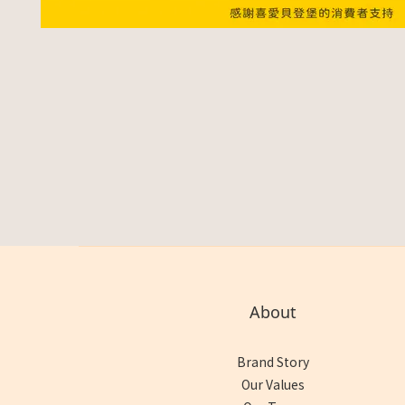
About
Brand Story
Our Values