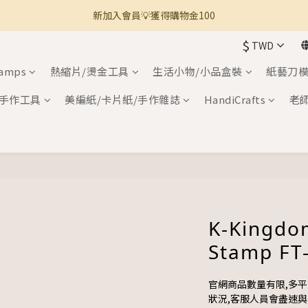
新加入會員💡獲得購物金100
🚚 全館滿800免運 🚚
$
TWD
🚚 全館滿800免運 🚚
tamps
熱縮片/燙金工具
生活小物/小品盒裝
紙藝刀模
手作工具
美編紙/卡片紙/手作雜誌
HandiCrafts
老
K-Kingdo
Stamp FT
官網商品數量有限,多
狀況,客服人員會盡速