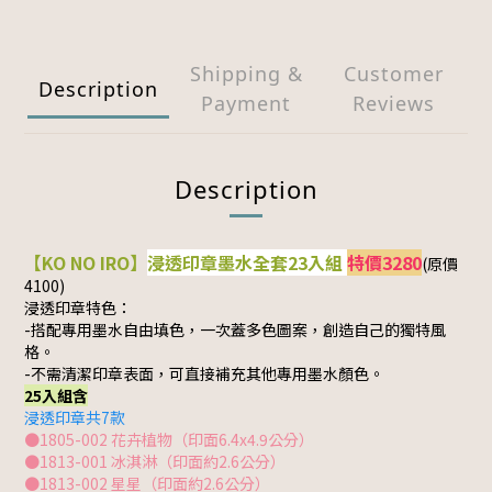
Shipping &
Customer
Description
Payment
Reviews
Description
【KO NO IRO】
浸透印章墨水全套23入組
特價3280
(原價
4100)
浸透印章特色：
-搭配專用墨水自由填色，一次蓋多色圖案，創造自己的獨特風
格。
-不需清潔印章表面，可直接補充其他專用墨水顏色。
25入組含
浸透印章共7款
●1805-002 花卉植物（印面6.4x4.9公分）
●1813-001 冰淇淋（印面約2.6公分）
●1813-002 星星（印面約2.6公分）