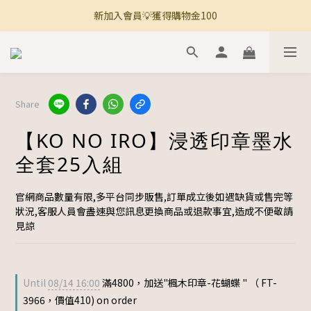
新加入會員💡獲得購物金100
🚚 全館滿800免運 🚚
🚚 全館滿800免運 🚚
Share
【KO NO IRO】浸透印章墨水
全套25入組
官網商品數量有限,多平台同步販售,訂單成立後如遇缺貨或售完等
狀況,客服人員會盡速與您訊息更換商品或退款事宜,造成不便敬請
見諒
Until
08/14 16:00
滿4800，加送"楓木印章-花蝴蝶 " （ FT-
3966，價值410) on order