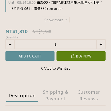
Until
08/14 16:00
滿3500，加送"油性顏料墨水印台-水手藍 "
（SZ-PIG-061，價值330) on order
Show more
NT$1,310
NT$1,640
Quantity
ADD TO CART
BUY NOW
Add to Wishlist
Shipping &
Customer
Description
Payment
Reviews