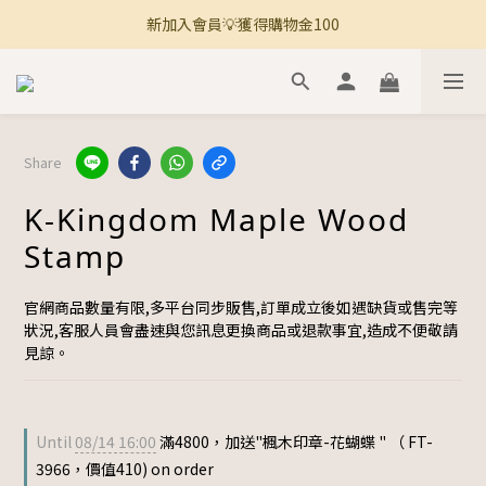
新加入會員💡獲得購物金100
🚚 全館滿800免運 🚚
🚚 全館滿800免運 🚚
Share
K-Kingdom Maple Wood
Stamp
官網商品數量有限,多平台同步販售,訂單成立後如遇缺貨或售完等
狀況,客服人員會盡速與您訊息更換商品或退款事宜,造成不便敬請
見諒。
Until
08/14 16:00
滿4800，加送"楓木印章-花蝴蝶 " （ FT-
3966，價值410) on order