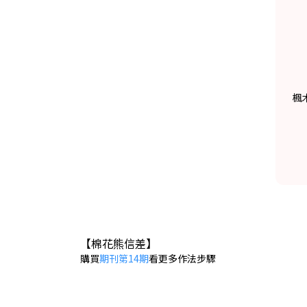
楓
【棉花熊信差
】
購買
期刊第14期
看更多作法步驟