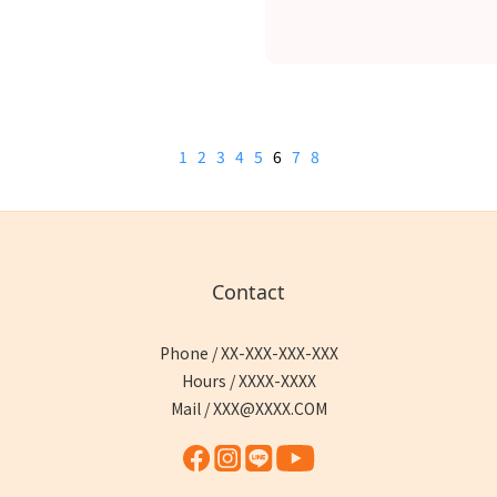
1
2
3
4
5
6
7
8
Contact
Phone / XX-XXX-XXX-XXX
Hours / XXXX-XXXX
Mail / XXX@XXXX.COM