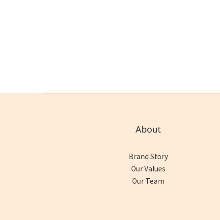
About
Brand Story
Our Values
Our Team