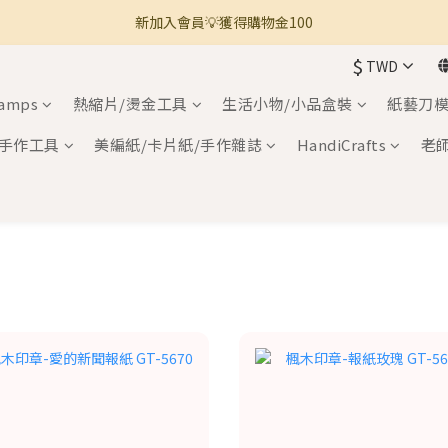
新加入會員💡獲得購物金100
🚚 全館滿800免運 🚚
$
TWD
🚚 全館滿800免運 🚚
tamps
熱縮片/燙金工具
生活小物/小品盒裝
紙藝刀模
手作工具
美編紙/卡片紙/手作雜誌
HandiCrafts
老