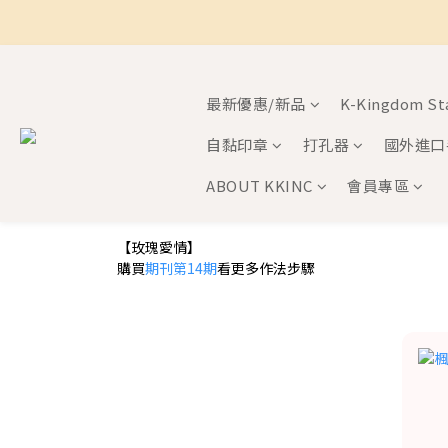
最新優惠/新品
K-Kingdom S
自黏印章
打孔器
國外進口
ABOUT KKINC
會員專區
【玫瑰愛情】
購買
期刊第14期
看更多作法步驟