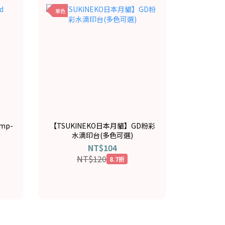
單色
amp-
【TSUKINEKO日本月貓】GD粉彩
水滴印台(多色可選)
NT$104
NT$120
8.7折