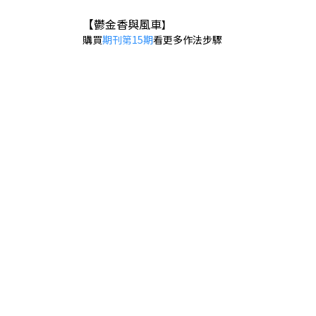
【鬱金香與風車
】
購買
期刊第15期
看更多作法步驟