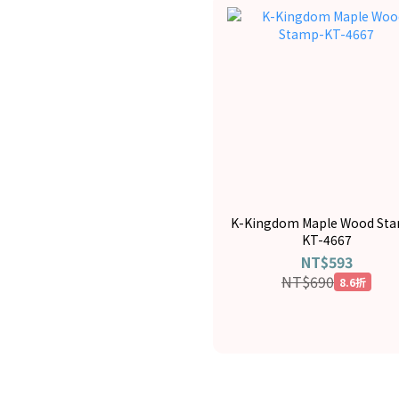
K-Kingdom Maple Wood St
KT-4667
NT$593
NT$690
8.6折