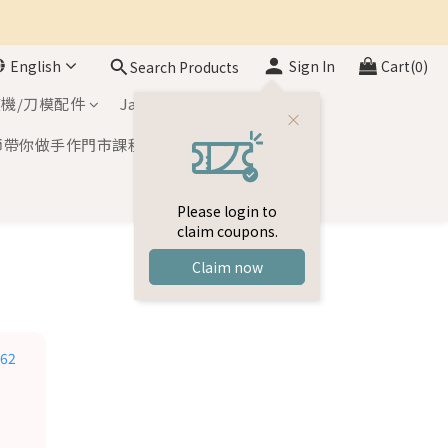
English
Sign In
Cart(0)
Search Products
機/刀模配件
Japan Inks
師帶你做手作門市課程
Please login to
claim coupons.
Claim now