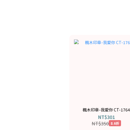
楓木印章-我愛你 CT-1764
NT$301
NT$350
8.6折