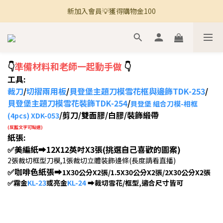
新加入會員💡獲得購物金100
🚚 全館滿800免運 🚚
🚚 全館滿800免運 🚚
👇
準備材料和老師一起動手做
👇
工具:
裁刀
/
切摺兩用板
/
貝登堡主題刀模雪花框與邊飾TDK-253
/
貝登堡主題刀模雪花裝飾TDK-254
/
貝登堡 組合刀模-相框
/剪刀/雙面膠/白膠/裝飾緞帶
(4pcs) XDK-053
(反藍文字可點選)
紙張:
✅美編紙➡12X12英吋X3張(挑選自己喜歡的圖案)
2張裁切框型刀模,1張裁切立體裝飾邊條(長度請看直播)
✅咖啡色紙張➡
1X30公分X2張/1.5X30公分X2張/2X30公分X2張
✅霧金
KL-23
或亮金
KL-24
➡裁切雪花/框型,適合尺寸皆可