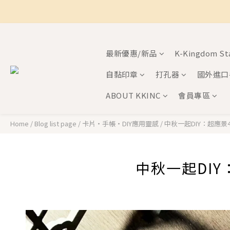
最新優惠/新品
K-Kingdom S
自黏印章
打孔器
國外進口
ABOUT KKINC
會員專區
Home
/
Blog list page
/
卡片・手帳・DIY應用靈感
/
中秋一起DIY：超應景
中秋一起DI