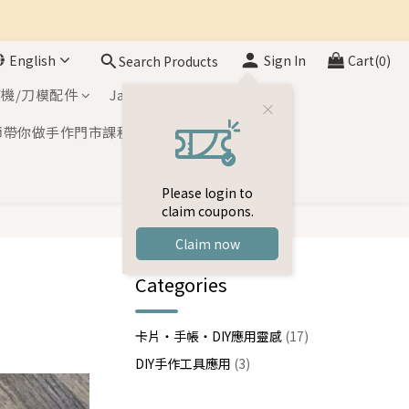
English
Sign In
Cart(0)
Search Products
機/刀模配件
Japan Inks
師帶你做手作門市課程
Please login to
claim coupons.
Claim now
Categories
卡片・手帳・DIY應用靈感
(17)
DIY手作工具應用
(3)