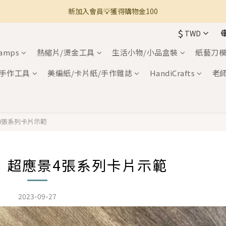
🚚 全館滿800免運 🚚
🚚 全館滿800免運 🚚
$
TWD
🍎 點三條橫線登入會員享購物點數回饋🍎
tamps
熱縮片/燙金工具
生活小物/小品盒裝
紙藝刀模
新加入會員💡獲得購物金100
手作工具
美編紙/卡片紙/手作雜誌
HandiCrafts
老
🚚 全館滿800免運 🚚
4張系列卡片示範
Y：超應景4張系列卡片示範
2023-09-27